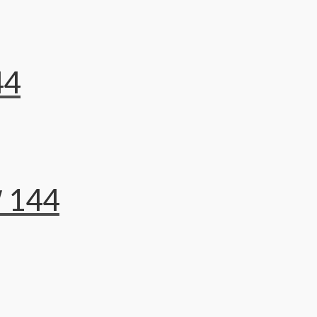
44
″ 144