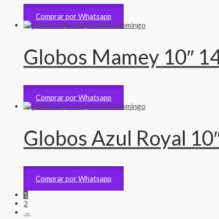
Accesorios
235
RD$
Comprar por Whatsapp
Globos Mamey 10″ 1
Accesorios
235
RD$
Comprar por Whatsapp
Globos Azul Royal 10
Accesorios
235
RD$
Comprar por Whatsapp
1
2
→