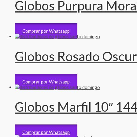
Globos Purpura Morad
Accesorios
235
RD$
Comprar por Whatsapp
Globos Rosado Oscur
Accesorios
235
RD$
Comprar por Whatsapp
Globos Marfil 10″ 14
Accesorios
235
RD$
Comprar por Whatsapp