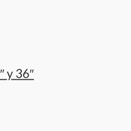
″ y 36″