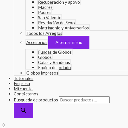
Recuperación y apoyo
Madres
Padres
San Valentín
Revelación de Sexo
Matrimonio y Aniversarios
Todos los Arreglos
Accesorios
Alternar menú
Fundas de Globos
Globos
Cajas y Bandejas
Equipo de Inflado
Globos Impresos
Tutoriales
Empresa
Mi cuenta
Contáctanos
Búsqueda de productos
0