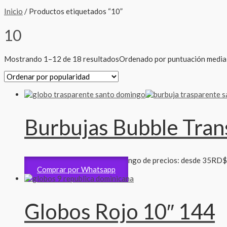
Inicio
/ Productos etiquetados “10”
10
Mostrando 1–12 de 18 resultados
Ordenado por puntuación media
Burbujas Bubble Trans
Accesorios
35
RD$
-
55
RD$
Rango de precios: desde 35RD
Comprar por Whatsapp
Globos Rojo 10″ 144