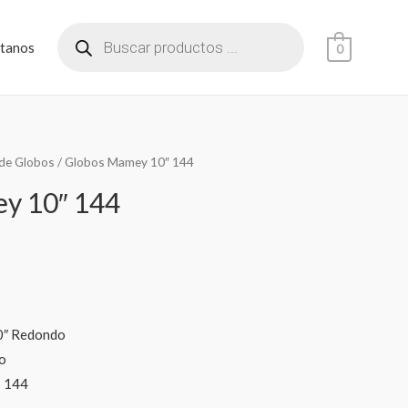
tanos
0
de Globos
/ Globos Mamey 10″ 144
y 10″ 144
0″ Redondo
o
: 144