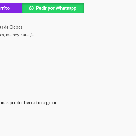
arrito
Pedir por Whatsapp
as de Globos
tex
,
mamey
,
naranja
á más productivo a tu negocio.