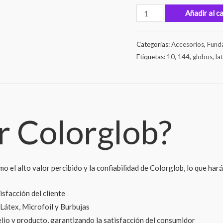
Añadir al c
Categorías:
Accesorios
,
Fund
Etiquetas:
10
,
144
,
globos
,
la
ir Colorglob?
mo el alto valor percibido y la confiabilidad de Colorglob, lo que har
sfacción del cliente
Látex, Microfoil y Burbujas
elio y producto, garantizando la satisfacción del consumidor