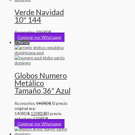
Verde Navidad
10″ 144
Accesorios
235
RD$
Comprar por Whatsapp
¡Oferta!
Globos Numero
Metálico
Tamaño 36″ Azul
Accesorios
140
RD$
El precio
original era:
140RD$.
120
RD$
El precio
actual es: 120RD$.
Comprar por Whatsapp