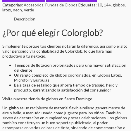
Categorías:
Accesorios
,
Fundas de Globos
Etiquetas:
10
,
144
,
globos
,
latex
,
neon
,
Verde
Descripción
¿Por qué elegir Colorglob?
Simplemente porque tus clientes notarán la diferencia, así como el alto
valor percibido y la confiabilidad de Colorglob, lo que hará más
productivo a tu negocio.
Tiempos de flotación prolongados para una mayor satisfacción
del cliente
Un rango completo de globos coordinados, en Globos Látex,
Microfoil y Burbujas
Baja tasa de estallido que ahorra tiempo de trabajo, helio y
producto, garantizando la satisfacción del consumidor
Visita nuestra tienda de globos en Santo Domingo
Un
globo
es un recipiente de material flexible relleno generalmente de
aire o helio, a menudo usado como juguete para los niños. También
sirven de decoración en cumpleaños y otras celebraciones. Los globos
también constituyen un buen soporte publicitario, al poder
estamparse en varios colores de tinta, sirviendo de conmemoración o