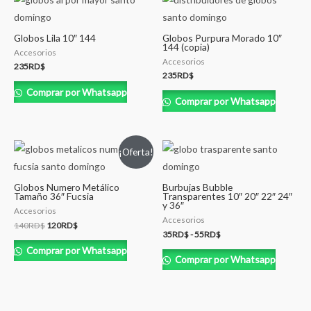
Globos Lila 10″ 144
Globos Purpura Morado 10″
144 (copia)
Accesorios
Accesorios
235
RD$
235
RD$
Comprar por Whatsapp
Comprar por Whatsapp
¡Oferta!
Globos Numero Metálico
Burbujas Bubble
Tamaño 36″ Fucsia
Transparentes 10″ 20″ 22″ 24″
y 36″
Accesorios
Accesorios
140
RD$
120
RD$
35
RD$
-
55
RD$
Comprar por Whatsapp
Comprar por Whatsapp