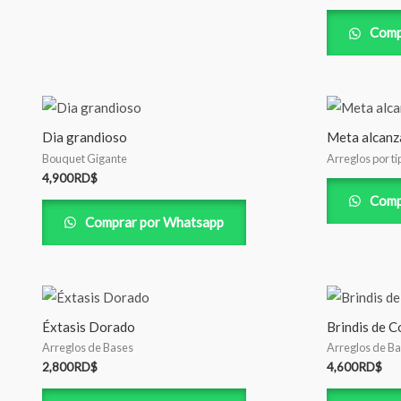
Comp
Dia grandioso
Meta alcanz
Bouquet Gigante
Arreglos por ti
4,900
RD$
Comp
Comprar por Whatsapp
Éxtasis Dorado
Brindis de C
Arreglos de Bases
Arreglos de B
2,800
RD$
4,600
RD$