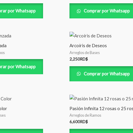
rar por Whatsapp
Comprar por Whatsapp
ada
Arcoíris de Deseos
pos
Arreglos de Bases
2,250
RD$
rar por Whatsapp
Comprar por Whatsapp
olor
Pasión Infinita 12 rosas o 25 ro
ases
Arreglos de Ramos
6,600
RD$