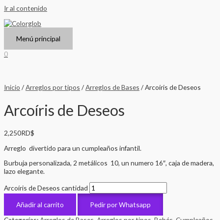
Ir al contenido
Menú principal
0
Inicio
/
Arreglos por tipos
/
Arreglos de Bases
/ Arcoíris de Deseos
Arcoíris de Deseos
2,250
RD$
Arreglo divertido para un cumpleaños infantil.
Burbuja personalizada, 2 metálicos 10, un numero 16″, caja de madera,
lazo elegante.
Arcoíris de Deseos cantidad
Añadir al carrito
Pedir por Whatsapp
Categorías:
Arreglos de Bases
,
Arreglos por tipos
,
Bebés
,
Cumpleaños