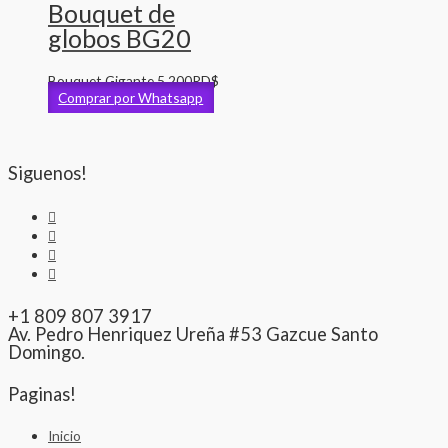
Bouquet de
globos BG20
Bouquet Gigante
5,200
RD$
Comprar por Whatsapp
Siguenos!
+1 809 807 3917
Av. Pedro Henriquez Ureña #53 Gazcue Santo
Domingo.
Paginas!
Inicio