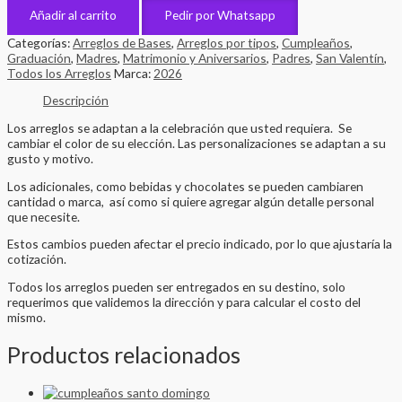
Añadir al carrito
Pedir por Whatsapp
Categorías:
Arreglos de Bases
,
Arreglos por tipos
,
Cumpleaños
,
Graduación
,
Madres
,
Matrimonio y Aniversarios
,
Padres
,
San Valentín
,
Todos los Arreglos
Marca:
2026
Descripción
Los arreglos se adaptan a la celebración que usted requiera. Se
cambiar el color de su elección. Las personalizaciones se adaptan a su
gusto y motivo.
Los adicionales, como bebidas y chocolates se pueden cambiaren
cantidad o marca, así como si quiere agregar algún detalle personal
que necesite.
Estos cambios pueden afectar el precio indicado, por lo que ajustaría la
cotización.
Todos los arreglos pueden ser entregados en su destino, solo
requerimos que validemos la dirección y para calcular el costo del
mismo.
Productos relacionados