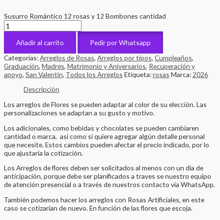
Susurro Romántico 12 rosas y 12 Bombones cantidad
Añadir al carrito
Pedir por Whatsapp
Categorías:
Arreglos de Rosas
,
Arreglos por tipos
,
Cumpleaños
,
Graduación
,
Madres
,
Matrimonio y Aniversarios
,
Recuperación y
apoyo
,
San Valentín
,
Todos los Arreglos
Etiqueta:
rosas
Marca:
2026
Descripción
Los arreglos de Flores se pueden adaptar al color de su elección. Las
personalizaciones se adaptan a su gusto y motivo.
Los adicionales, como bebidas y chocolates se pueden cambiaren
cantidad o marca, asi como si quiere agregar algún detalle personal
que necesite. Estos cambios pueden afectar el precio indicado, por lo
que ajustaría la cotización.
Los Arreglos de flores deben ser solicitados al menos con un día de
anticipación, porque debe ser planificados a traves se nuestro equipo
de atención presencial o a través de nuestros contacto via WhatsApp.
También podemos hacer los arreglos con Rosas Artificiales, en este
caso se cotizarían de nuevo. En función de las flores que escoja.