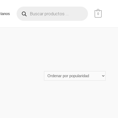
ctanos
0