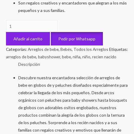
Son regalos creativos y encantadores que alegran a los más
pequeños y a sus familias.
Globos
de
Esperanza
Añadir al carrito
Pedir por Whatsapp
cantidad
Categorías:
Arreglos de bebe
,
Bebés
,
Todos los Arreglos
Etiquetas:
arreglos de bebe
,
babyshower
,
bebe
,
niña
,
niño
,
recien nacido
Descripción
Descubre nuestra encantadora selección de arreglos de
bebe en globos de y peluches diseñados especialmente para
celebrar la llegada de los más pequeños. Desde arcos
orgánicos con peluches para baby showers hasta bouquets
de globos con adorables ositos englobados, nuestros
productos combinan la alegría de los globos con la ternura
de los peluches. Sorprende a los recién nacidos y a sus
familias con regalos creativos y emotivos que llenarán de