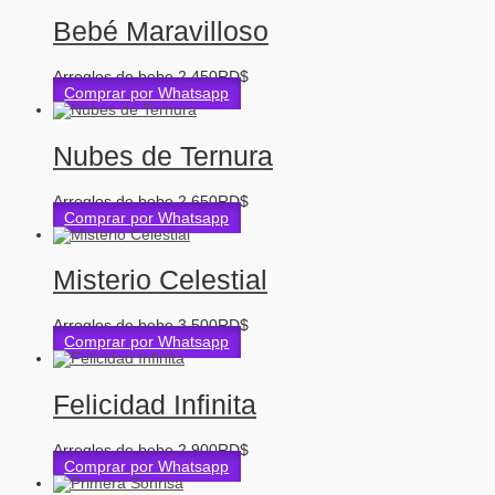
Bebé Maravilloso
Arreglos de bebe
2,450
RD$
Comprar por Whatsapp
Nubes de Ternura
Arreglos de bebe
2,650
RD$
Comprar por Whatsapp
Misterio Celestial
Arreglos de bebe
3,500
RD$
Comprar por Whatsapp
Felicidad Infinita
Arreglos de bebe
2,900
RD$
Comprar por Whatsapp