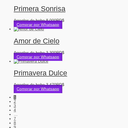
Primera Sonrisa
Arreglos de bebe
8,000
RD$
Comprar por Whatsapp
Amor de Cielo
Arreglos de bebe
3,300
RD$
Comprar por Whatsapp
Primavera Dulce
Arreglos de bebe
3,470
RD$
Comprar por Whatsapp
1
2
3
4
…
7
8
9