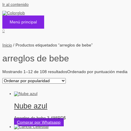
Ir al contenido
Menú principal
0
Inicio
/ Productos etiquetados “arreglos de bebe”
arreglos de bebe
Mostrando 1–12 de 108 resultados
Ordenado por puntuación media
Nube azul
Arreglos de bebe
3,498
RD$
Comprar por Whatsapp