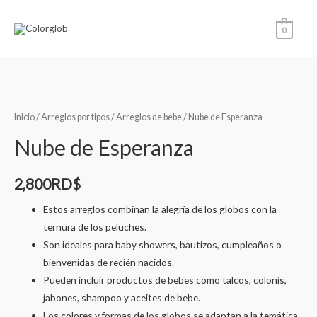
0
Inicio
/
Arreglos por tipos
/
Arreglos de bebe
/ Nube de Esperanza
Nube de Esperanza
2,800
RD$
Estos arreglos combinan la alegría de los globos con la
ternura de los peluches.
Son ideales para baby showers, bautizos, cumpleaños o
bienvenidas de recién nacidos.
Pueden incluir productos de bebes como talcos, colonis,
jabones, shampoo y aceites de bebe.
Los colores y formas de los globos se adaptan a la temática