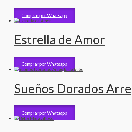
Arreglos de bebe
2,300
RD$
Comprar por Whatsapp
Estrella de Amor
Arreglos de bebe
3,400
RD$
Comprar por Whatsapp
Sueños Dorados Arre
Arreglos de bebe
2,450
RD$
Comprar por Whatsapp