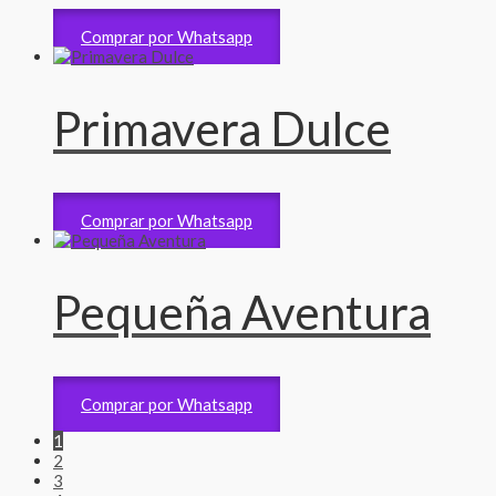
Arreglos de bebe
3,300
RD$
Comprar por Whatsapp
Primavera Dulce
Arreglos de bebe
3,470
RD$
Comprar por Whatsapp
Pequeña Aventura
Arreglos de bebe
2,450
RD$
Comprar por Whatsapp
1
2
3