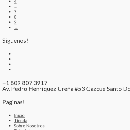
4
…
7
8
9
→
Siguenos!
+1 809 807 3917
Av. Pedro Henriquez Ureña #53 Gazcue Santo D
Paginas!
Inicio
Tienda
Sobre Nosotros