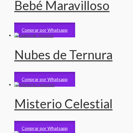
Bebé Maravilloso
Arreglos de bebe
2,450
RD$
Comprar por Whatsapp
Nubes de Ternura
Arreglos de bebe
2,650
RD$
Comprar por Whatsapp
Misterio Celestial
Arreglos de bebe
3,500
RD$
Comprar por Whatsapp