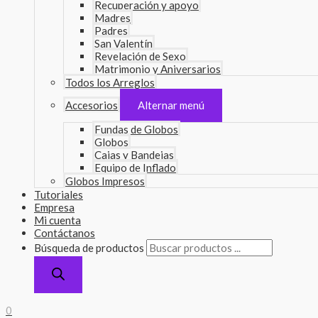
Recuperación y apoyo
Madres
Padres
San Valentín
Revelación de Sexo
Matrimonio y Aniversarios
Todos los Arreglos
Accesorios
Alternar menú
Fundas de Globos
Globos
Cajas y Bandejas
Equipo de Inflado
Globos Impresos
Tutoriales
Empresa
Mi cuenta
Contáctanos
Búsqueda de productos
0