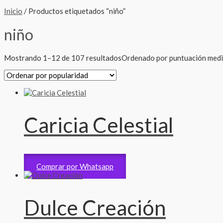
Inicio
/ Productos etiquetados “niño”
niño
Mostrando 1–12 de 107 resultados
Ordenado por puntuación med
Caricia Celestial
Arreglos de bebe
2,000
RD$
Comprar por Whatsapp
Dulce Creación