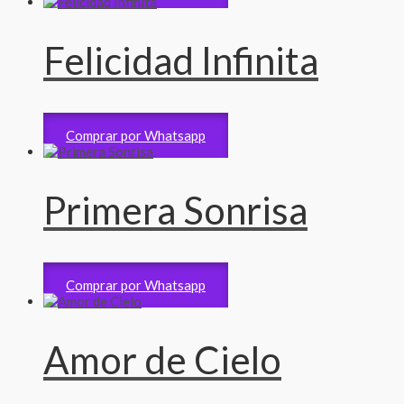
Felicidad Infinita
Arreglos de bebe
2,900
RD$
Comprar por Whatsapp
Primera Sonrisa
Arreglos de bebe
8,000
RD$
Comprar por Whatsapp
Amor de Cielo