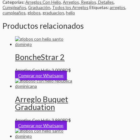
Categorías:
Arreglos Con Helio
,
Arreglos, Regalos, Detalles
,
Cumpleaños
,
Graduación
,
Todos los Arreglos
Etiquetas:
arreglos
,
cumpleaños
,
globos
,
graduacion
,
helio
Productos relacionados
BoncheStrar 2
Arreglos Con Helio
2,000
RD$
Comprar por Whatsapp
Arreglo Buquet
Graduation
Arreglos Con Helio
3,990
RD$
Comprar por Whatsapp