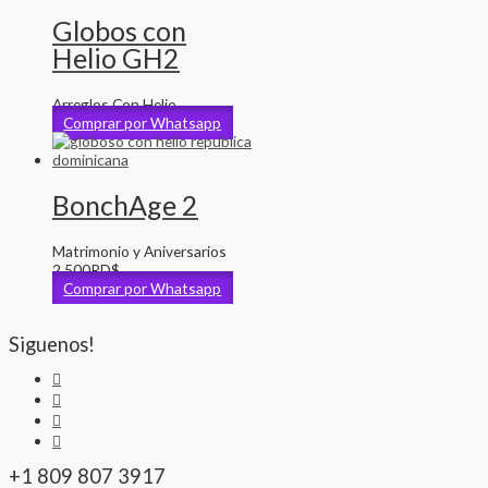
Globos con
Helio GH2
Arreglos Con Helio
Comprar por Whatsapp
BonchAge 2
Matrimonio y Aniversarios
2,500
RD$
Comprar por Whatsapp
Siguenos!
+1 809 807 3917