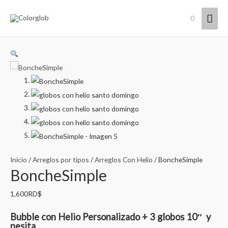
Men
0
princ
Inicio
/
Arreglos por tipos
/
Arreglos Con Helio
/ BoncheSimple
BoncheSimple
1,600
RD$
Bubble con Helio Personalizado + 3 globos 10″ y
pesita.