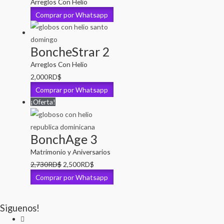
Arreglos Con Helio
Comprar por Whatsapp
BoncheStrar 2
Arreglos Con Helio
2,000
RD$
Comprar por Whatsapp
¡Oferta!
BonchAge 3
Matrimonio y Aniversarios
El
El
2,730
RD$
2,500
RD$
precio
precio
Comprar por Whatsapp
original
actual
era:
es:
Siguenos!
2,730RD$.
2,500RD$.