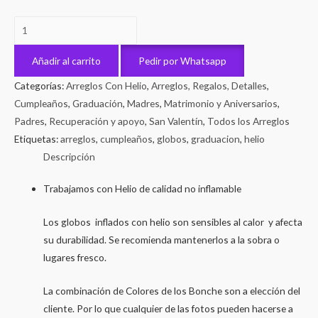
BoncheSimple
cantidad
Añadir al carrito
Pedir por Whatsapp
Categorías:
Arreglos Con Helio
,
Arreglos, Regalos, Detalles
,
Cumpleaños
,
Graduación
,
Madres
,
Matrimonio y Aniversarios
,
Padres
,
Recuperación y apoyo
,
San Valentín
,
Todos los Arreglos
Etiquetas:
arreglos
,
cumpleaños
,
globos
,
graduacion
,
helio
Descripción
Trabajamos con Helio de calidad no inflamable
Los globos inflados con helio son sensibles al calor y afecta
su durabilidad. Se recomienda mantenerlos a la sobra o
lugares fresco.
La combinación de Colores de los Bonche son a elección del
cliente. Por lo que cualquier de las fotos pueden hacerse a