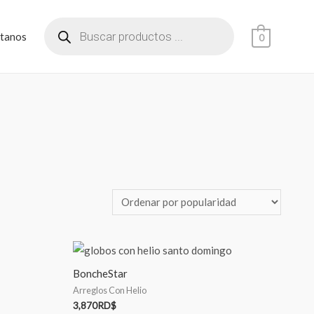
tanos
0
BoncheStar
Arreglos Con Helio
3,870
RD$