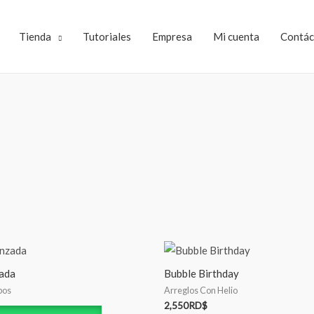
Tienda
Tutoriales
Empresa
Mi cuenta
Contác
ada
Bubble Birthday
pos
Arreglos Con Helio
2,550
RD$