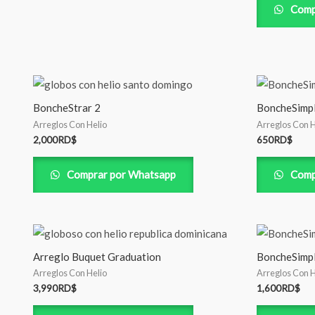
Comp
BoncheStrar 2
BoncheSimp
Arreglos Con Helio
Arreglos Con H
2,000
RD$
650
RD$
Comprar por Whatsapp
Comp
Arreglo Buquet Graduation
BoncheSimp
Arreglos Con Helio
Arreglos Con H
3,990
RD$
1,600
RD$