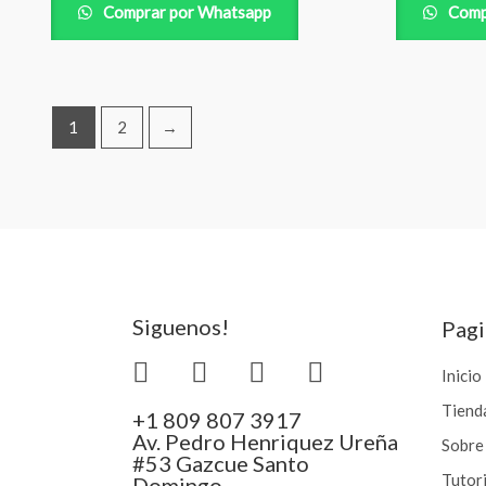
Comprar por Whatsapp
Comp
1
2
→
Siguenos!
Pagi
Inicio
Tiend
+1 809 807 3917
Av. Pedro Henriquez Ureña
Sobre
#53 Gazcue Santo
Tutor
Domingo.