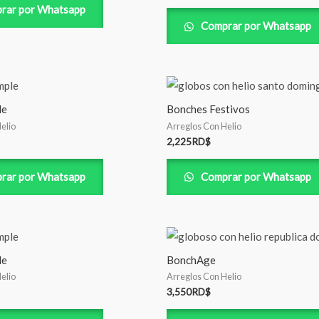
rar por Whatsapp
Comprar por Whatsapp
le
Bonches Festivos
elio
Arreglos Con Helio
2,225
RD$
rar por Whatsapp
Comprar por Whatsapp
le
BonchAge
elio
Arreglos Con Helio
3,550
RD$