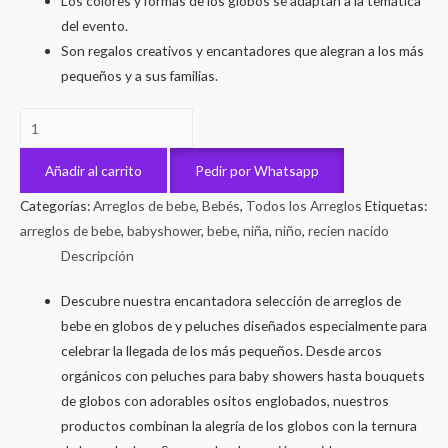
Los colores y formas de los globos se adaptan a la temática
del evento.
Son regalos creativos y encantadores que alegran a los más
pequeños y a sus familias.
Estrellitas
de
Ternura
Añadir al carrito
Pedir por Whatsapp
cantidad
Categorías:
Arreglos de bebe
,
Bebés
,
Todos los Arreglos
Etiquetas:
arreglos de bebe
,
babyshower
,
bebe
,
niña
,
niño
,
recien nacido
Descripción
Descubre nuestra encantadora selección de arreglos de
bebe en globos de y peluches diseñados especialmente para
celebrar la llegada de los más pequeños. Desde arcos
orgánicos con peluches para baby showers hasta bouquets
de globos con adorables ositos englobados, nuestros
productos combinan la alegría de los globos con la ternura