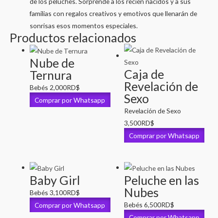
de los peluches. Sorprende a los recién nacidos y a sus
familias con regalos creativos y emotivos que llenarán de
sonrisas esos momentos especiales.
Productos relacionados
Nube de
Caja de
Ternura
Revelación de
Bebés
2,000
RD$
Sexo
Comprar por Whatsapp
Revelación de Sexo
3,500
RD$
Comprar por Whatsapp
Baby Girl
Peluche en las
Nubes
Bebés
3,100
RD$
Comprar por Whatsapp
Bebés
6,500
RD$
Comprar por Whatsapp