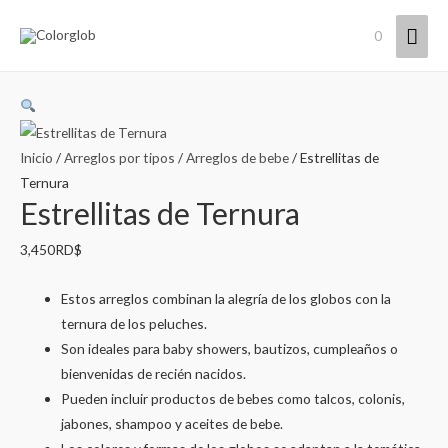
Men
0
princ
Inicio
/
Arreglos por tipos
/
Arreglos de bebe
/ Estrellitas de
Ternura
Estrellitas de Ternura
3,450
RD$
Estos arreglos combinan la alegría de los globos con la
ternura de los peluches.
Son ideales para baby showers, bautizos, cumpleaños o
bienvenidas de recién nacidos.
Pueden incluir productos de bebes como talcos, colonis,
jabones, shampoo y aceites de bebe.