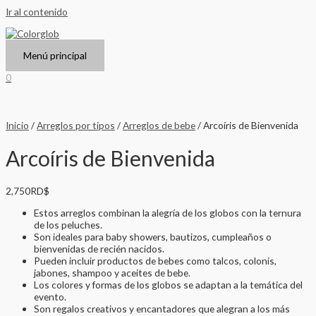
Ir al contenido
Menú principal
0
Inicio
/
Arreglos por tipos
/
Arreglos de bebe
/ Arcoíris de Bienvenida
Arcoíris de Bienvenida
2,750
RD$
Estos arreglos combinan la alegría de los globos con la ternura
de los peluches.
Son ideales para baby showers, bautizos, cumpleaños o
bienvenidas de recién nacidos.
Pueden incluir productos de bebes como talcos, colonis,
jabones, shampoo y aceites de bebe.
Los colores y formas de los globos se adaptan a la temática del
evento.
Son regalos creativos y encantadores que alegran a los más