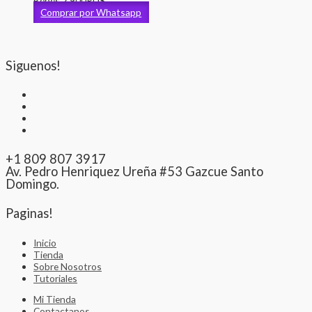
Bebés
2,900
RD$
Comprar por Whatsapp
Siguenos!
+1 809 807 3917
Av. Pedro Henriquez Ureña #53 Gazcue Santo
Domingo.
Paginas!
Inicio
Tienda
Sobre Nosotros
Tutoriales
Mi Tienda
Contactanos