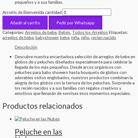
pequeños y a sus familias.
Arcoíris de Bienvenida cantidad
Añadir al carrito
Pedir por Whatsapp
Categorías:
Arreglos de bebe
,
Bebés
,
Todos los Arreglos
Etiquetas:
arreglos de bebe
,
babyshower
,
bebe
,
niña
,
niño
,
recien nacido
Descripción
Descubre nuestra encantadora selección de arreglos de bebe en
globos de y peluches diseñados especialmente para celebrar la
llegada de los más pequeños. Desde arcos orgánicos con
peluches para baby showers hasta bouquets de globos con
adorables ositos englobados, nuestros productos combinan la
alegría de los globos con la ternura de los peluches. Sorprende a
los recién nacidos y a sus familias con regalos creativos y
emotivos que llenarán de sonrisas esos momentos especiales.
Productos relacionados
Peluche en las