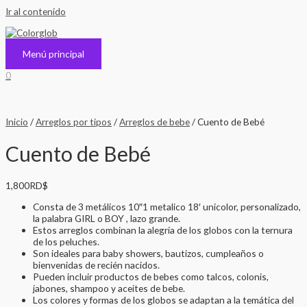
Ir al contenido
Menú principal
0
Inicio
/
Arreglos por tipos
/
Arreglos de bebe
/ Cuento de Bebé
Cuento de Bebé
1,800
RD$
Consta de 3 metálicos 10″1 metalico 18′ unicolor, personalizado,
la palabra GIRL o BOY , lazo grande.
Estos arreglos combinan la alegría de los globos con la ternura
de los peluches.
Son ideales para baby showers, bautizos, cumpleaños o
bienvenidas de recién nacidos.
Pueden incluir productos de bebes como talcos, colonis,
jabones, shampoo y aceites de bebe.
Los colores y formas de los globos se adaptan a la temática del