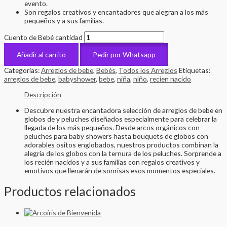
evento.
Son regalos creativos y encantadores que alegran a los más
pequeños y a sus familias.
Cuento de Bebé cantidad
Añadir al carrito
Pedir por Whatsapp
Categorías:
Arreglos de bebe
,
Bebés
,
Todos los Arreglos
Etiquetas:
arreglos de bebe
,
babyshower
,
bebe
,
niña
,
niño
,
recien nacido
Descripción
Descubre nuestra encantadora selección de arreglos de bebe en
globos de y peluches diseñados especialmente para celebrar la
llegada de los más pequeños. Desde arcos orgánicos con
peluches para baby showers hasta bouquets de globos con
adorables ositos englobados, nuestros productos combinan la
alegría de los globos con la ternura de los peluches. Sorprende a
los recién nacidos y a sus familias con regalos creativos y
emotivos que llenarán de sonrisas esos momentos especiales.
Productos relacionados