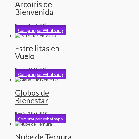
Arcoíris de
Bienvenida
Bebés
2,750
RD$
Comprar por Whatsapp
Estrellitas en
Vuelo
Bebés
3,240
RD$
Comprar por Whatsapp
Globos de
Bienestar
Bebés
2,950
RD$
Comprar por Whatsapp
Nube de Ternura