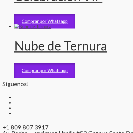
Arreglos de Bases
7,765
RD$
Comprar por Whatsapp
Nube de Ternura
Arreglos de Bases
2,810
RD$
Comprar por Whatsapp
Siguenos!
+1 809 807 3917
Av. Pedro Henriquez Ureña #53 Gazcue Santo D