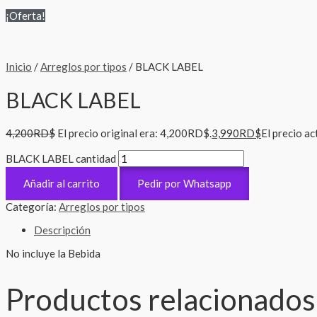
¡Oferta!
Inicio
/
Arreglos por tipos
/ BLACK LABEL
BLACK LABEL
4,200
RD$
El precio original era: 4,200RD$.
3,990
RD$
El precio a
BLACK LABEL cantidad
Añadir al carrito
Pedir por Whatsapp
Categoría:
Arreglos por tipos
Descripción
No incluye la Bebida
Productos relacionados