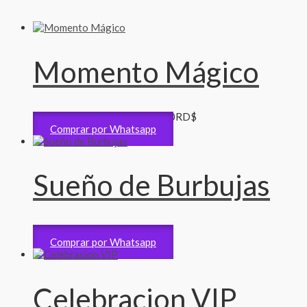
Momento Mágico
Matrimonio y Aniversarios
900
RD$
Comprar por Whatsapp
Sueño de Burbujas
Revelación de Sexo
1,000
RD$
Comprar por Whatsapp
Celebracion VIP