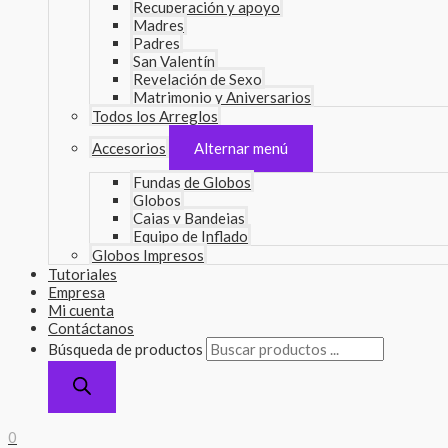
Recuperación y apoyo
Madres
Padres
San Valentín
Revelación de Sexo
Matrimonio y Aniversarios
Todos los Arreglos
Accesorios
Alternar menú
Fundas de Globos
Globos
Cajas y Bandejas
Equipo de Inflado
Globos Impresos
Tutoriales
Empresa
Mi cuenta
Contáctanos
Búsqueda de productos
0