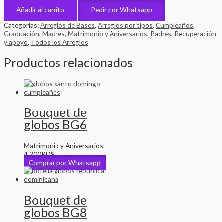
Añadir al carrito
Pedir por Whatsapp
Categorías:
Arreglos de Bases
,
Arreglos por tipos
,
Cumpleaños
,
Graduación
,
Madres
,
Matrimonio y Aniversarios
,
Padres
,
Recuperación
y apoyo
,
Todos los Arreglos
Productos relacionados
Bouquet de
globos BG6
Matrimonio y Aniversarios
4,200
RD$
Comprar por Whatsapp
Bouquet de
globos BG8