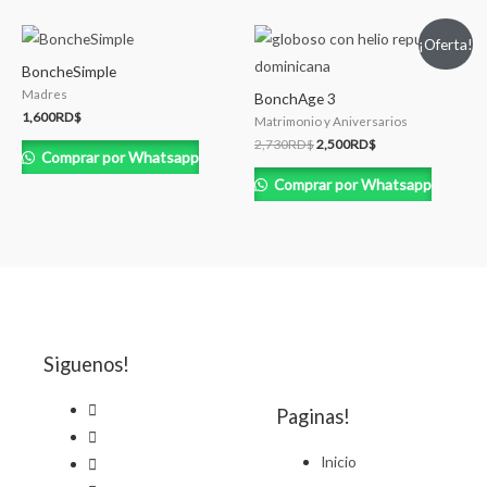
¡Oferta!
BoncheSimple
Madres
BonchAge 3
1,600
RD$
Matrimonio y Aniversarios
2,730
RD$
2,500
RD$
Comprar por Whatsapp
Comprar por Whatsapp
Siguenos!
Paginas!
Inicio