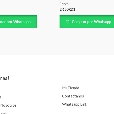
Bebés
2,650
RD$
rar por Whatsapp
Comprar por Whatsapp
nas!
Mi Tienda
Contactanos
a
Whatsapp Link
 Nosotros
iales