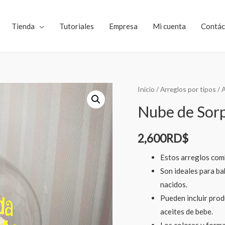
Tienda
Tutoriales
Empresa
Mi cuenta
Contác
Inicio
/
Arreglos por tipos
/
A
Nube de Sor
2,600
RD$
Estos arreglos comb
Son ideales para ba
nacidos.
Pueden incluir prod
aceites de bebe.