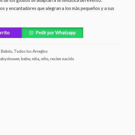
s de los globos se adaptan a la temática del evento.
os y encantadores que alegran a los más pequeños y a sus
arrito
Pedir por Whatsapp
,
Bebés
,
Todos los Arreglos
abyshower
,
bebe
,
niña
,
niño
,
recien nacido