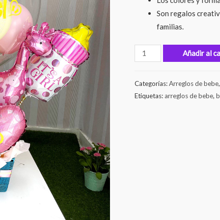
Los colores y forma
Son regalos creativ
familias.
Añadir al c
Categorías:
Arreglos de bebe
Etiquetas:
arreglos de bebe
,
b