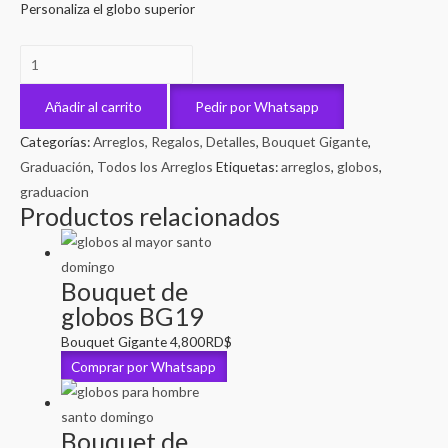
Personaliza el globo superior
Bouquet
de
globos
Añadir al carrito
Pedir por Whatsapp
BG3
Categorías:
Arreglos, Regalos, Detalles
,
Bouquet Gigante
,
cantidad
Graduación
,
Todos los Arreglos
Etiquetas:
arreglos
,
globos
,
graduacion
Productos relacionados
Bouquet de
globos BG19
Bouquet Gigante
4,800
RD$
Comprar por Whatsapp
Bouquet de