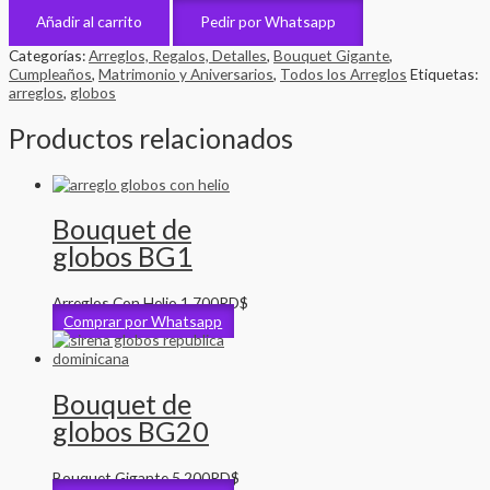
Añadir al carrito
Pedir por Whatsapp
Categorías:
Arreglos, Regalos, Detalles
,
Bouquet Gigante
,
Cumpleaños
,
Matrimonio y Aniversarios
,
Todos los Arreglos
Etiquetas:
arreglos
,
globos
Productos relacionados
Bouquet de
globos BG1
Arreglos Con Helio
1,700
RD$
Comprar por Whatsapp
Bouquet de
globos BG20
Bouquet Gigante
5,200
RD$