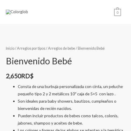
0
Inicio
/
Arreglos por tipos
/
Arreglos de bebe
/ Bienvenido Bebé
Bienvenido Bebé
2,650
RD$
Consta de una burbuja personalizada con cinta, un peluche
pequeño tipo 2 y 2 metálicos 10″ caja de 5×5 con lazo .
Son ideales para baby showers, bautizos, cumpleaños o
bienvenidas de recién nacidos.
Pueden incluir productos de bebes como talcos, colonis,
jabones, shampoo y aceites de bebe.
Los colores y formas de los globos se adaptan a la temática