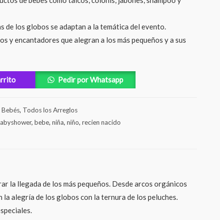
uctos de bebes como talcos, colonis, jabones, shampoo y
s de los globos se adaptan a la temática del evento.
os y encantadores que alegran a los más pequeños y a sus
arrito
Pedir por Whatsapp
,
Bebés
,
Todos los Arreglos
abyshower
,
bebe
,
niña
,
niño
,
recien nacido
ar la llegada de los más pequeños. Desde arcos orgánicos
 alegría de los globos con la ternura de los peluches.
speciales.