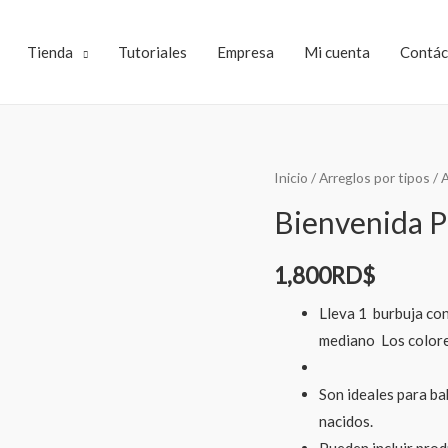
Tienda
Tutoriales
Empresa
Mi cuenta
Contác
Inicio
/
Arreglos por tipos
/
A
Bienvenida P
1,800
RD$
Lleva 1 burbuja con
mediano Los colores
Son ideales para ba
nacidos.