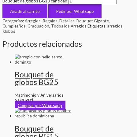
Bouquet de globos BG10 cantidad
Añadir al carrito
Pedir por Whatsapp
Categorías:
Arreglos, Regalos, Detalles
,
Bouquet Gigante
,
Cumpleaños
,
Graduación
,
Todos los Arreglos
Etiquetas:
arreglos
,
globos
Productos relacionados
Bouquet de
globos BG25
Matrimonio y Aniversarios
5,000
RD$
Comprar por Whatsapp
Bouquet de
globos BG15