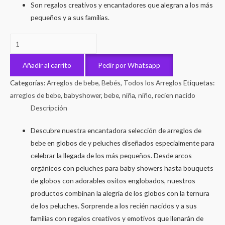
Son regalos creativos y encantadores que alegran a los más
pequeños y a sus familias.
Amor
Infinito
cantidad
Añadir al carrito
Pedir por Whatsapp
Categorías:
Arreglos de bebe
,
Bebés
,
Todos los Arreglos
Etiquetas:
arreglos de bebe
,
babyshower
,
bebe
,
niña
,
niño
,
recien nacido
Descripción
Descubre nuestra encantadora selección de arreglos de
bebe en globos de y peluches diseñados especialmente para
celebrar la llegada de los más pequeños. Desde arcos
orgánicos con peluches para baby showers hasta bouquets
de globos con adorables ositos englobados, nuestros
productos combinan la alegría de los globos con la ternura
de los peluches. Sorprende a los recién nacidos y a sus
familias con regalos creativos y emotivos que llenarán de