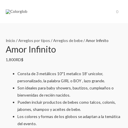
0
Inicio
/
Arreglos por tipos
/
Arreglos de bebe
/ Amor Infinito
Amor Infinito
1,800
RD$
Consta de 3 metálicos 10″1 metalico 18′ unicolor,
personalizado, la palabra GIRL o BOY , lazo grande.
Son ideales para baby showers, bautizos, cumpleaños o
bienvenidas de recién nacidos.
Pueden incluir productos de bebes como talcos, colonis,
jabones, shampoo y aceites de bebe.
Los colores y formas de los globos se adaptan a la temática
del evento.