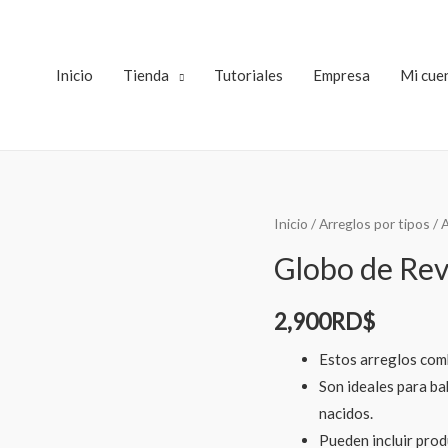
Inicio
Tienda
Tutoriales
Empresa
Mi cue
Inicio
/
Arreglos por tipos
/
A
Globo de Rev
2,900
RD$
Estos arreglos comb
Son ideales para ba
nacidos.
Pueden incluir prod