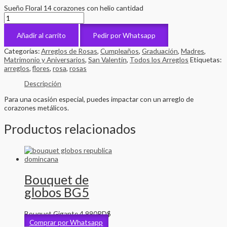
Sueño Floral 14 corazones con helio cantidad
Añadir al carrito
Pedir por Whatsapp
Categorías:
Arreglos de Rosas
,
Cumpleaños
,
Graduación
,
Madres
,
Matrimonio y Aniversarios
,
San Valentín
,
Todos los Arreglos
Etiquetas:
arreglos
,
flores
,
rosa
,
rosas
Descripción
Para una ocasión especial, puedes impactar con un arreglo de
corazones metálicos.
Productos relacionados
Bouquet de
globos BG5
Bouquet Gigante
4,990
RD$
Comprar por Whatsapp