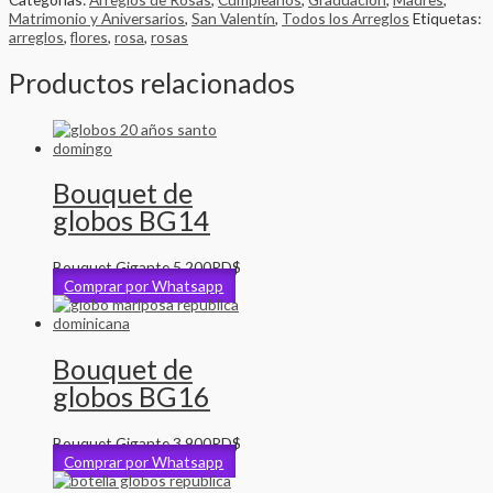
Matrimonio y Aniversarios
,
San Valentín
,
Todos los Arreglos
Etiquetas:
arreglos
,
flores
,
rosa
,
rosas
Productos relacionados
Bouquet de
globos BG14
Bouquet Gigante
5,200
RD$
Comprar por Whatsapp
Bouquet de
globos BG16
Bouquet Gigante
3,900
RD$
Comprar por Whatsapp