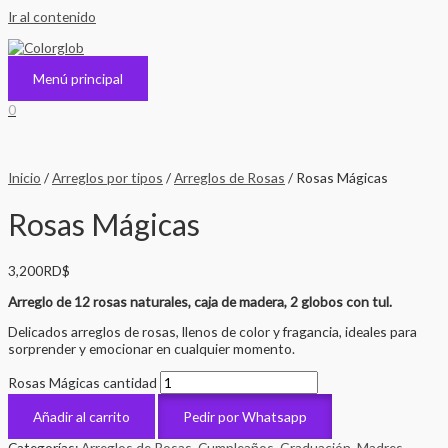
Ir al contenido
Menú principal
0
Inicio
/
Arreglos por tipos
/
Arreglos de Rosas
/ Rosas Mágicas
Rosas Mágicas
3,200
RD$
Arreglo de 12 rosas naturales, caja de madera, 2 globos con tul.
Delicados arreglos de rosas, llenos de color y fragancia, ideales para
sorprender y emocionar en cualquier momento.
Rosas Mágicas cantidad
Añadir al carrito
Pedir por Whatsapp
Categorías:
Arreglos de Rosas
,
Cumpleaños
,
Graduación
,
Madres
,