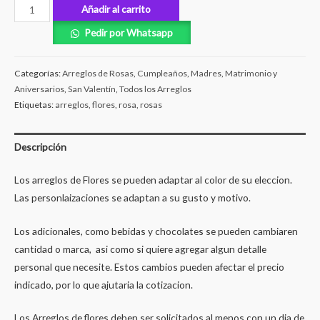
Añadir al carrito
Pedir por Whatsapp
Categorías:
Arreglos de Rosas
,
Cumpleaños
,
Madres
,
Matrimonio y
Aniversarios
,
San Valentín
,
Todos los Arreglos
Etiquetas:
arreglos
,
flores
,
rosa
,
rosas
Descripción
Los arreglos de Flores se pueden adaptar al color de su eleccion.
Las personlaizaciones se adaptan a su gusto y motivo.
Los adicionales, como bebidas y chocolates se pueden cambiaren
cantidad o marca, asi como si quiere agregar algun detalle
personal que necesite. Estos cambios pueden afectar el precio
indicado, por lo que ajutaria la cotizacion.
Los Arreglos de flores deben ser solicitados al menos con un dia de