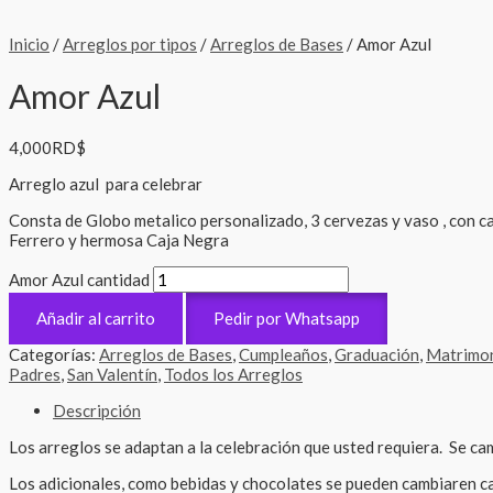
Inicio
/
Arreglos por tipos
/
Arreglos de Bases
/ Amor Azul
Amor Azul
4,000
RD$
Arreglo azul para celebrar
Consta de Globo metalico personalizado, 3 cervezas y vaso , con 
Ferrero y hermosa Caja Negra
Amor Azul cantidad
Añadir al carrito
Pedir por Whatsapp
Categorías:
Arreglos de Bases
,
Cumpleaños
,
Graduación
,
Matrimon
Padres
,
San Valentín
,
Todos los Arreglos
Descripción
Los arreglos se adaptan a la celebración que usted requiera. Se cam
Los adicionales, como bebidas y chocolates se pueden cambiaren ca