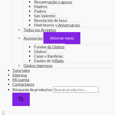
Recuperación y apoyo
Madres
Padres
San Valentín
Revelación de Sexo
Matrimonio y Aniversarios
Todos los Arreglos
Accesorios
Alternar menú
Fundas de Globos
Globos
Cajas y Bandejas
Equipo de Inflado
Globos Impresos
Tutoriales
Empresa
Mi cuenta
Contáctanos
Búsqueda de productos
0