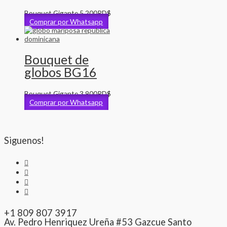
Bouquet Gigante
5,200
RD$
Comprar por Whatsapp
Bouquet de
globos BG16
Bouquet Gigante
3,900
RD$
Comprar por Whatsapp
Siguenos!
+1 809 807 3917
Av. Pedro Henriquez Ureña #53 Gazcue Santo