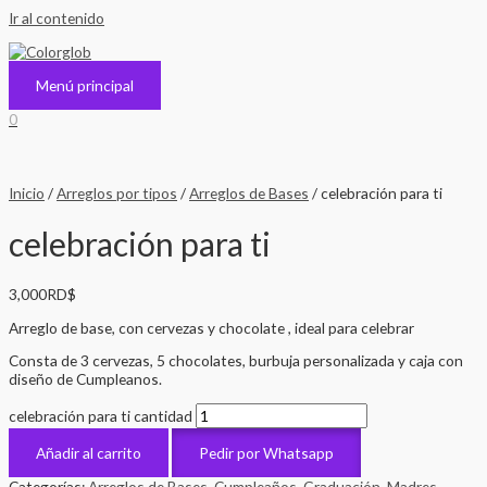
Ir al contenido
Menú principal
0
Inicio
/
Arreglos por tipos
/
Arreglos de Bases
/ celebración para ti
celebración para ti
3,000
RD$
Arreglo de base, con cervezas y chocolate , ideal para celebrar
Consta de 3 cervezas, 5 chocolates, burbuja personalizada y caja con
diseño de Cumpleanos.
celebración para ti cantidad
Añadir al carrito
Pedir por Whatsapp
Categorías:
Arreglos de Bases
,
Cumpleaños
,
Graduación
,
Madres
,