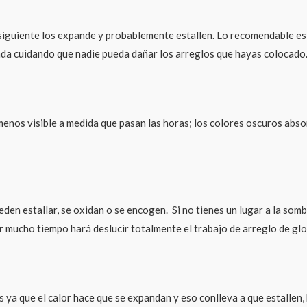
ía siguiente los expande y probablemente estallen. Lo recomendable e
gada cuidando que nadie pueda dañar los arreglos que hayas colocado
 menos visible a medida que pasan las horas; los colores oscuros abs
den estallar, se oxidan o se encogen. Si no tienes un lugar a la sombr
r mucho tiempo hará deslucir totalmente el trabajo de arreglo de gl
 ya que el calor hace que se expandan y eso conlleva a que estallen,