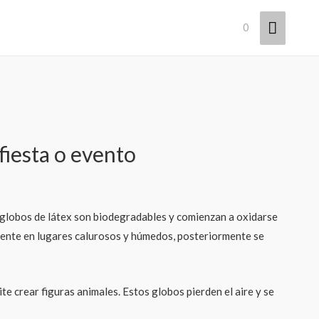
Menú
0
princip
fiesta o evento
 globos de látex son biodegradables y comienzan a oxidarse
larmente en lugares calurosos y húmedos, posteriormente se
e crear figuras animales. Estos globos pierden el aire y se