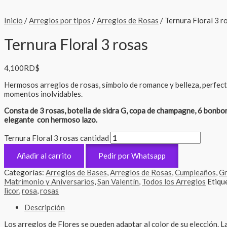
Inicio
/
Arreglos por tipos
/
Arreglos de Rosas
/ Ternura Floral 3 r
Ternura Floral 3 rosas
4,100
RD$
Hermosos arreglos de rosas, símbolo de romance y belleza, perfect
momentos inolvidables.
Consta de 3 rosas, botella de sidra G, copa de champagne, 6 bonbon
elegante con hermoso lazo.
Ternura Floral 3 rosas cantidad
Añadir al carrito
Pedir por Whatsapp
Categorías:
Arreglos de Bases
,
Arreglos de Rosas
,
Cumpleaños
,
Gr
Matrimonio y Aniversarios
,
San Valentín
,
Todos los Arreglos
Etiqu
licor
,
rosa
,
rosas
Descripción
Los arreglos de Flores se pueden adaptar al color de su elección. 