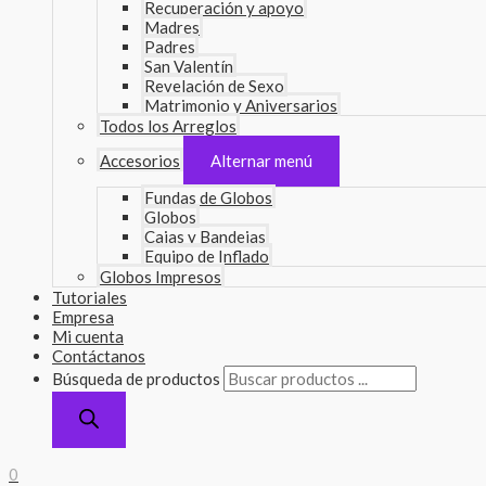
Recuperación y apoyo
Madres
Padres
San Valentín
Revelación de Sexo
Matrimonio y Aniversarios
Todos los Arreglos
Accesorios
Alternar menú
Fundas de Globos
Globos
Cajas y Bandejas
Equipo de Inflado
Globos Impresos
Tutoriales
Empresa
Mi cuenta
Contáctanos
Búsqueda de productos
0