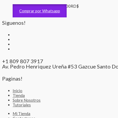
Matrimonio y Aniversarios
4,200
RD$
Comprar por Whatsapp
Siguenos!
+1 809 807 3917
Av. Pedro Henriquez Ureña #53 Gazcue Santo D
Paginas!
Inicio
Tienda
Sobre Nosotros
Tutoriales
Mi Tienda