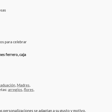
osas
os para celebrar
es ferrero, caja
aduación
,
Madres
,
etas:
arreglos
,
flores
,
Las personalizaciones se adaptan a su gusto y motivo.