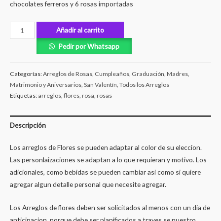
chocolates ferreros y 6 rosas importadas
Añadir al carrito
Pedir por Whatsapp
Categorías:
Arreglos de Rosas
,
Cumpleaños
,
Graduación
,
Madres
,
Matrimonio y Aniversarios
,
San Valentín
,
Todos los Arreglos
Etiquetas:
arreglos
,
flores
,
rosa
,
rosas
Descripción
Los arreglos de Flores se pueden adaptar al color de su eleccion.
Las personlaizaciones se adaptan a lo que requieran y motivo. Los
adicionales, como bebidas se pueden cambiar asi como si quiere
agregar algun detalle personal que necesite agregar.
Los Arreglos de flores deben ser solicitados al menos con un dia de
anticipacion, porque debe ser planificados a traves se nuestro