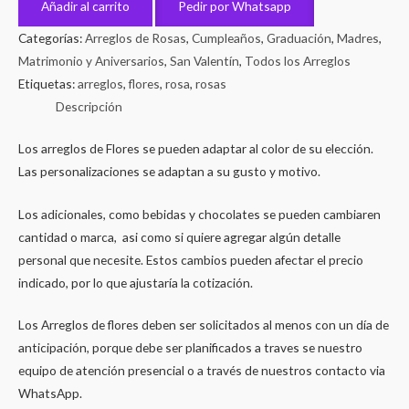
12
Añadir al carrito
Pedir por Whatsapp
Rosas
Categorías:
Arreglos de Rosas
,
Cumpleaños
,
Graduación
,
Madres
,
cantidad
Matrimonio y Aniversarios
,
San Valentín
,
Todos los Arreglos
Etiquetas:
arreglos
,
flores
,
rosa
,
rosas
Descripción
Los arreglos de Flores se pueden adaptar al color de su elección.
Las personalizaciones se adaptan a su gusto y motivo.
Los adicionales, como bebidas y chocolates se pueden cambiaren
cantidad o marca, asi como si quiere agregar algún detalle
personal que necesite. Estos cambios pueden afectar el precio
indicado, por lo que ajustaría la cotización.
Los Arreglos de flores deben ser solicitados al menos con un día de
anticipación, porque debe ser planificados a traves se nuestro
equipo de atención presencial o a través de nuestros contacto via
WhatsApp.