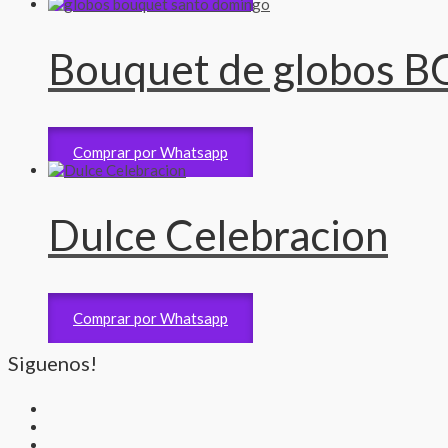
Bouquet de globos B
Bouquet Gigante
5,000
RD$
Comprar por Whatsapp
Dulce Celebracion
Arreglos de Bases
2,100
RD$
Comprar por Whatsapp
Siguenos!