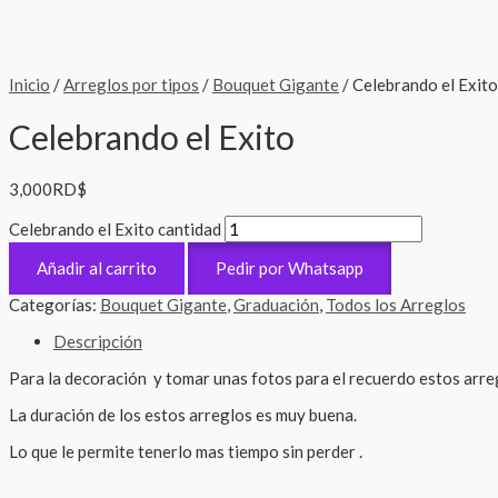
Inicio
/
Arreglos por tipos
/
Bouquet Gigante
/ Celebrando el Exito
Celebrando el Exito
3,000
RD$
Celebrando el Exito cantidad
Añadir al carrito
Pedir por Whatsapp
Categorías:
Bouquet Gigante
,
Graduación
,
Todos los Arreglos
Descripción
Para la decoración y tomar unas fotos para el recuerdo estos arre
La duración de los estos arreglos es muy buena.
Lo que le permite tenerlo mas tiempo sin perder .