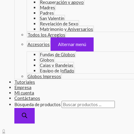
Recuperación y apoyo
Madres
Padres
San Valentín
Revelación de Sexo
Matrimonio y Aniversarios
Todos los Arreglos
Accesorios
Alternar menú
Fundas de Globos
Globos
Cajas y Bandejas
Equipo de Inflado
Globos Impresos
Tutoriales
Empresa
Mi cuenta
Contáctanos
Búsqueda de productos
0