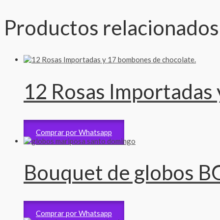
Productos relacionados
12 Rosas Importadas 
Madres
4,100
RD$
Comprar por Whatsapp
Bouquet de globos B
Bouquet Gigante
4,900
RD$
Comprar por Whatsapp