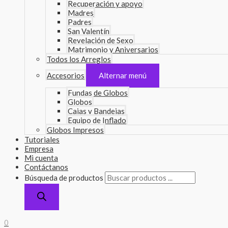
Recuperación y apoyo
Madres
Padres
San Valentín
Revelación de Sexo
Matrimonio y Aniversarios
Todos los Arreglos
Accesorios
Alternar menú
Fundas de Globos
Globos
Cajas y Bandejas
Equipo de Inflado
Globos Impresos
Tutoriales
Empresa
Mi cuenta
Contáctanos
Búsqueda de productos
0