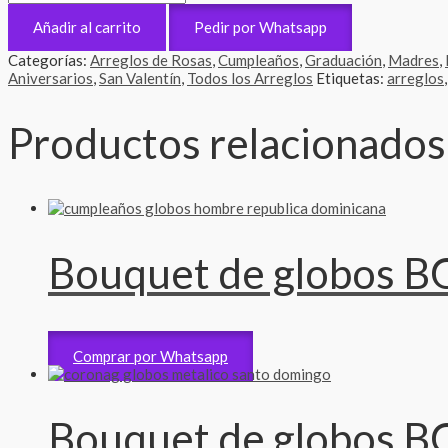
Añadir al carrito
Pedir por Whatsapp
Categorías:
Arreglos de Rosas
,
Cumpleaños
,
Graduación
,
Madres
,
Aniversarios
,
San Valentín
,
Todos los Arreglos
Etiquetas:
arreglos
Productos relacionados
Bouquet de globos B
Bouquet Gigante
5,200
RD$
Comprar por Whatsapp
Bouquet de globos B