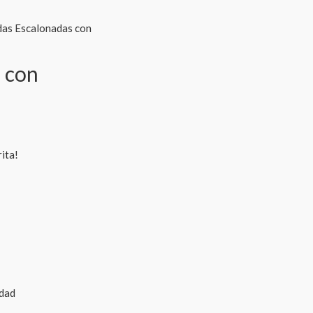
das Escalonadas con
 con
ita!
idad