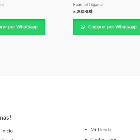
te
Bouquet Gigante
5,200
RD$
rar por Whatsapp
Comprar por Whatsapp
nas!
Mi Tienda
Inicio
Contactanos