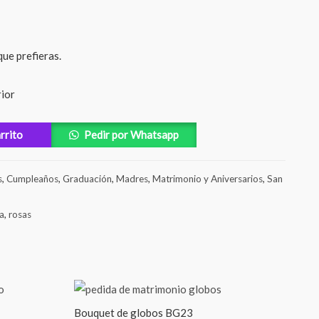
que prefieras.
rior
arrito
Pedir por Whatsapp
s
,
Cumpleaños
,
Graduación
,
Madres
,
Matrimonio y Aniversarios
,
San
a
,
rosas
Bouquet de globos BG23