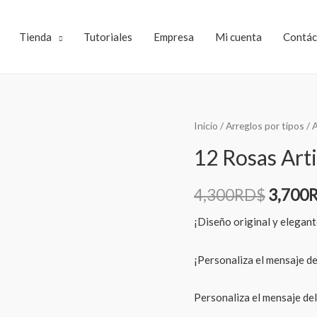
Tienda
Tutoriales
Empresa
Mi cuenta
Contác
Inicio
/
Arreglos por tipos
/
A
12 Rosas Arti
4,300
RD$
3,700
¡Diseño original y elega
¡Personaliza el mensaje de
Personaliza el mensaje de