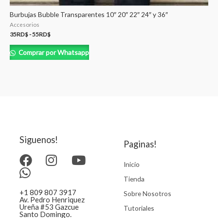
Burbujas Bubble Transparentes 10″ 20″ 22″ 24″ y 36″
Accesorios
35
RD$
-
55
RD$
Comprar por Whatsapp
Siguenos!
Paginas!
Inicio
Tienda
+1 809 807 3917
Sobre Nosotros
Av. Pedro Henriquez
Ureña #53 Gazcue
Tutoriales
Santo Domingo.