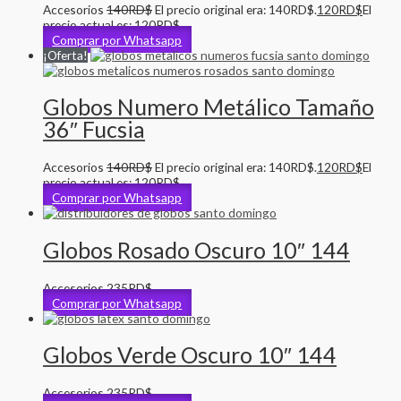
Accesorios
140
RD$
El precio original era: 140RD$.
120
RD$
El
precio actual es: 120RD$.
Comprar por Whatsapp
¡Oferta!
Globos Numero Metálico Tamaño
36″ Fucsia
Accesorios
140
RD$
El precio original era: 140RD$.
120
RD$
El
precio actual es: 120RD$.
Comprar por Whatsapp
Globos Rosado Oscuro 10″ 144
Accesorios
235
RD$
Comprar por Whatsapp
Globos Verde Oscuro 10″ 144
Accesorios
235
RD$