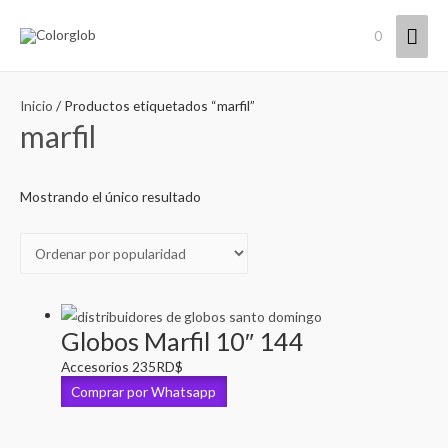
Men
0
princ
Inicio
/ Productos etiquetados “marfil”
marfil
Mostrando el único resultado
Globos Marfil 10″ 144
Accesorios
235
RD$
Comprar por Whatsapp