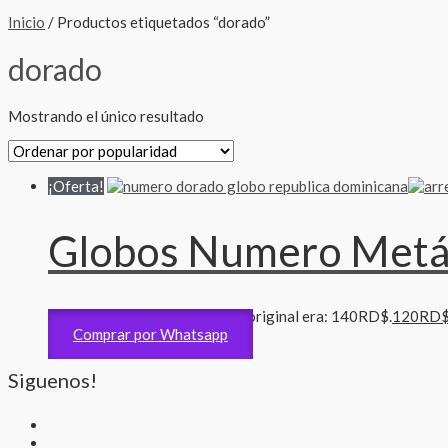
Inicio
/ Productos etiquetados “dorado”
dorado
Mostrando el único resultado
¡Oferta!
Globos Numero Metál
Accesorios
140
RD$
El precio original era: 140RD$.
120
RD
Comprar por Whatsapp
Siguenos!