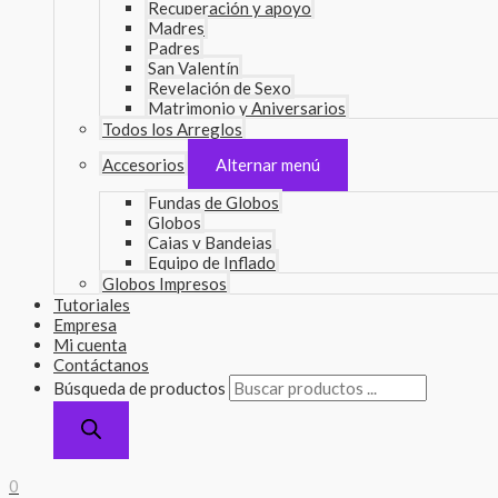
Recuperación y apoyo
Madres
Padres
San Valentín
Revelación de Sexo
Matrimonio y Aniversarios
Todos los Arreglos
Accesorios
Alternar menú
Fundas de Globos
Globos
Cajas y Bandejas
Equipo de Inflado
Globos Impresos
Tutoriales
Empresa
Mi cuenta
Contáctanos
Búsqueda de productos
0