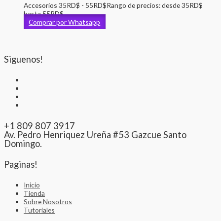
Accesorios
35
RD$
-
55
RD$
Rango de precios: desde 35RD$
hasta 55RD$
Comprar por Whatsapp
Siguenos!
+1 809 807 3917
Av. Pedro Henriquez Ureña #53 Gazcue Santo
Domingo.
Paginas!
Inicio
Tienda
Sobre Nosotros
Tutoriales